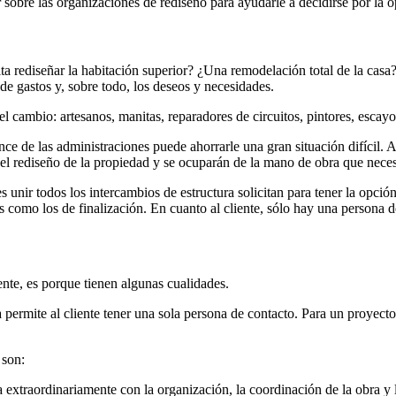
obre las organizaciones de rediseño para ayudarle a decidirse por la o
a rediseñar la habitación superior? ¿Una remodelación total de la casa
 de gastos y, sobre todo, los deseos y necesidades.
el cambio: artesanos, manitas, reparadores de circuitos, pintores, escayol
 de las administraciones puede ahorrarle una gran situación difícil. A 
ra el rediseño de la propiedad y se ocuparán de la mano de obra que nece
es unir todos los intercambios de estructura solicitan para tener la opci
 como los de finalización. En cuanto al cliente, sólo hay una persona d
nte, es porque tienen algunas cualidades.
 permite al cliente tener una sola persona de contacto. Para un proyect
 son:
 extraordinariamente con la organización, la coordinación de la obra y lo